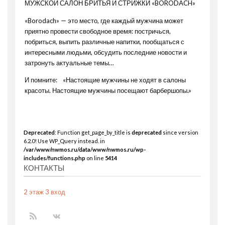
МУЖСКОЙ САЛОН БРИТЬЯ И СТРИЖКИ «BORODACH»
«Borodach» — это место, где каждый мужчина может
приятно провести свободное время: постричься,
побриться, выпить различные напитки, пообщаться с
интересными людьми, обсудить последние новости и
затронуть актуальные темы…
И помните: «Настоящие мужчины не ходят в салоны
красоты. Настоящие мужчины посещают барбершопы.»
Deprecated
: Function get_page_by_title is
deprecated
since version
6.2.0! Use WP_Query instead. in
/var/www/nwmos.ru/data/www/nwmos.ru/wp-
includes/functions.php
on line
5414
КОНТАКТЫ
2 этаж 3 вход