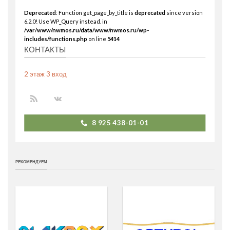
Deprecated
: Function get_page_by_title is
deprecated
since version
6.2.0! Use WP_Query instead. in
/var/www/nwmos.ru/data/www/nwmos.ru/wp-
includes/functions.php
on line
5414
КОНТАКТЫ
2 этаж 3 вход
8 925 438-01-01
РЕКОМЕНДУЕМ