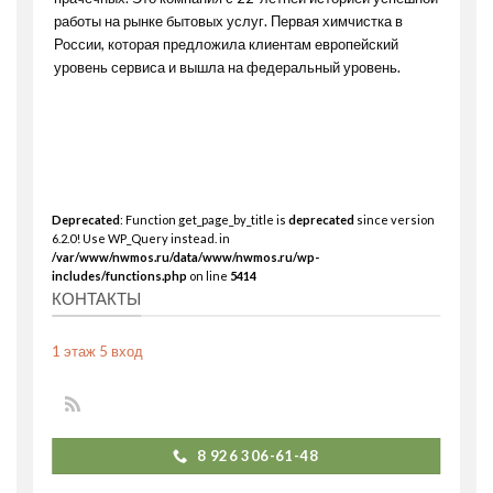
работы на рынке бытовых услуг. Первая химчистка в
России, которая предложила клиентам европейский
уровень сервиса и вышла на федеральный уровень.
Deprecated
: Function get_page_by_title is
deprecated
since version
6.2.0! Use WP_Query instead. in
/var/www/nwmos.ru/data/www/nwmos.ru/wp-
includes/functions.php
on line
5414
КОНТАКТЫ
1 этаж 5 вход
8 926 306-61-48