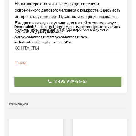
Наши номера отвечают всем представлениям
современного делового человека о комфорте. Здесь есть
интернет, спутниковое ТВ, системы кондиционирования.
Ежедневно и круглосуточно для гостей отеля курсирует
Deprecated
: Function get_page_by_title is
deprecated
since version
комфортабельный шаттл от/до аэропорта Внуково.
6.2.0! Use WP_Query instead. in
/var/www/nwmos.ru/data/www/nwmos.ru/wp-
includes/functions.php
on line
5414
КОНТАКТЫ
2 вход
8 495 989-56-62
РЕКОМЕНДУЕМ