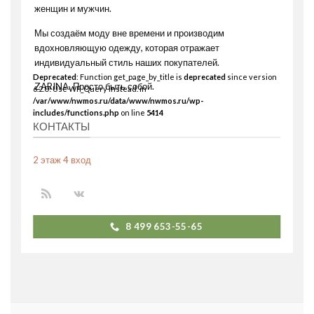
женщин и мужчин.
Мы создаём моду вне времени и производим
вдохновляющую одежду, которая отражает
индивидуальный стиль наших покупателей.
Deprecated
: Function get_page_by_title is
deprecated
since version
ZARINA. Просто быть собой.
6.2.0! Use WP_Query instead. in
/var/www/nwmos.ru/data/www/nwmos.ru/wp-
includes/functions.php
on line
5414
КОНТАКТЫ
2 этаж 4 вход
8 499 653-55-65