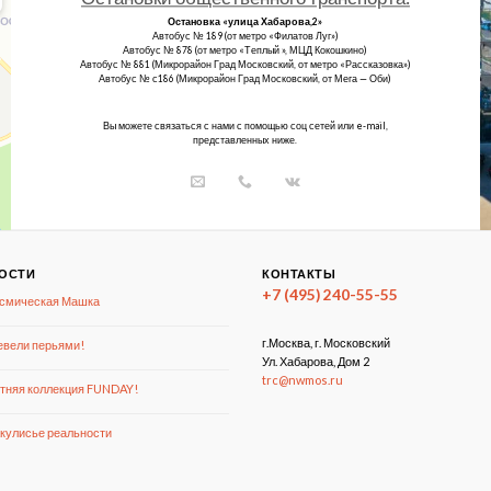
Остановка «улица Хабарова,2»
Автобус № 189 (от метро «Филатов Луг»)
Автобус № 878 (от метро «Теплый », МЦД Кокошкино)
Автобус № 881 (Микрорайон Град Московский, от метро «Рассказовка»)
Автобус № с186 (Микрорайон Град Московский, от Мега — Оби)
Вы можете связаться с нами с помощью соц сетей или e-mail,
представленных ниже.
ОСТИ
КОНТАКТЫ
+7 (495) 240-55-55
смическая Машка
г.Москва, г. Московский
вели перьями!
Ул. Хабарова, Дом 2
trc@nwmos.ru
тняя коллекция FUNDAY!
кулисье реальности