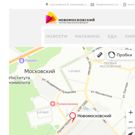
Skip
МОСКОВСКИЙ, ХАБАРОВА 2
TRC@NWMOS.RU
10:00
to
content
НОВОСТИ
МАГАЗИНЫ
ЕДА
КИН