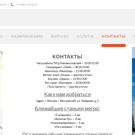
-22:00
+7 (495) 240-55-55
О
РАЗВЛЕЧЕНИЯ
ФИТНЕС
УСЛУГИ
КОНТАКТЫ
КОНТАКТЫ
Часы работы ТРЦ Новомосковский — 10:00-22:00
Гипермаркет «Окей» — 08:00-24:00
Кинотеатр «Киноград» — 11:00-00:00
Фитнес-клуб «Охана» — круглосуточно
Боулинг «Орион» — 12:00-23:00
Ресторан «Якитория» — 10:00-00:00
«True Gamers» — круглосуточно
Как к нам добраться
Адрес: г. Москва, г. Московский, ул. Хабарова, д. 2
Ближайшие станции метро:
«Саларьево» — 6 км,
«Филатов Луг» — 4 км,
«Новопеределкино» — 5 км,
«Рассказовка» — 5 км
Остановки общественного транспорта: