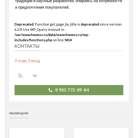
традиции и научные разработки, опираясь на потребности
и предпочтения покупателей.
Deprecated
: Function get_page_by_title is
deprecated
since version
6.2.0! Use WP_Query instead. in
/var/www/nwmos.ru/data/www/nwmos.ru/wp-
includes/functions.php
on line
5414
КОНТАКТЫ
3 этаж 3 вход
8 905 772-89-84
РЕКОМЕНДУЕМ