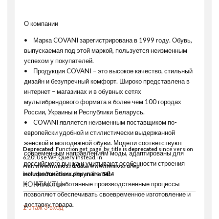
О компании
• Марка COVANI зарегистрирована в 1999 году. Обувь,
выпускаемая под этой маркой, пользуется неизменным
успехом у покупателей.
• Продукция COVANI – это высокое качество, стильный
дизайн и безупречный комфорт. Широко представлена в
интернет – магазинах и в обувных сетях
мультибрендового формата в более чем 100 городах
России, Украины и Республики Беларусь.
• COVANI является неизменным поставщиком по-
европейски удобной и стилистически выдержанной
женской и молодежной обуви. Модели соответствуют
Deprecated
: Function get_page_by_title is
deprecated
since version
современным направлениям моды, адаптированы для
6.2.0! Use WP_Query instead. in
российского рынка и учитывают особенности строения
/var/www/nwmos.ru/data/www/nwmos.ru/wp-
ноги российских покупателей.
includes/functions.php
on line
5414
КОНТАКТЫ
• Четко отработанные производственные процессы
позволяют обеспечивать своевременное изготовление и
доставку товара.
2 этаж 3 вход