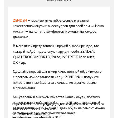
ZENDEN
— модные мультибрендовые магазины
качественной обуви и аксессуаров для всей семьи. Наша
миссия — наполнять комфортом и эмоциями каждое
движение.
В магазинах представлен широкий выбор брендов, где
каждый найдёт идеальную пару для себя: ZENDEN,
QUATTROCOMFORTO, Pulse, INSTREET, Marisetta,
DX и др.
Сделайте первый шаг в мир качественной обуви вместе
с программой лояльности «Клуб ZENDEN» и получите
приветственные баллы за скачивание и регистрацию
в приложении.
Мы уверены в высоком качестве нашей обуви, поэтому
на все товары действует бесплатный гарантированный
Deprecated
: Function get_page_by_title is
deprecated
since version
ремонт в течение 365 дней. Сдать обувь на ремонт можно
6.2.0! Use WP_Query instead. in
/var/www/nwmos.ru/data/www/nwmos.ru/wp-
в любом магазине сети.
includes/functions.php
on line
5414