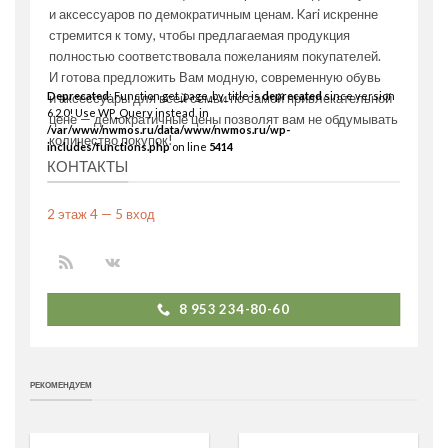
и аксессуаров по демократичным ценам. Kari искренне
стремится к тому, чтобы предлагаемая продукция
полностью соответствовала пожеланиям покупателей.
И готова предложить Вам модную, современную обувь
Deprecated
: Function get_page_by_title is
deprecated
since version
и аксессуары для всей семьи по самой привлекательной
6.2.0! Use WP_Query instead. in
цене — демократичные цены позволят вам не обдумывать
/var/www/nwmos.ru/data/www/nwmos.ru/wp-
количество покупок!
includes/functions.php
on line
5414
КОНТАКТЫ
2 этаж 4 — 5 вход
8 953 234-80-60
РЕКОМЕНДУЕМ