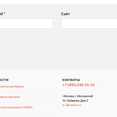
il
*
Сайт
ОСТИ
КОНТАКТЫ
+7 (495) 240-55-55
смическая Машка
г.Москва, г. Московский
вели перьями!
Ул. Хабарова, Дом 2
trc@nwmos.ru
тняя коллекция FUNDAY!