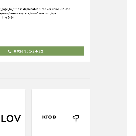
et_page_by_title is
deprecated
since version 6.2.0! Use
ar/www/nwmos.ru/data/www/nwmos.ru/wp-
n line
5414
8 926 351-24-22