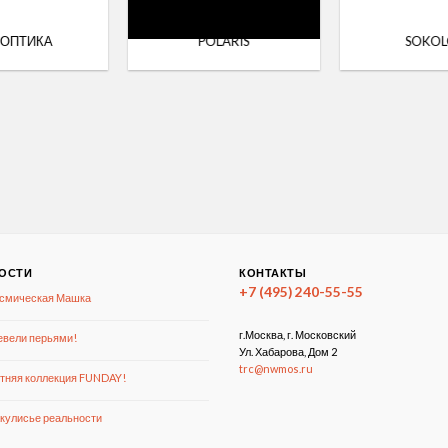
 ОПТИКА
POLARIS
SOKO
ОСТИ
КОНТАКТЫ
+7 (495) 240-55-55
смическая Машка
г.Москва, г. Московский
вели перьями!
Ул. Хабарова, Дом 2
trc@nwmos.ru
тняя коллекция FUNDAY!
кулисье реальности