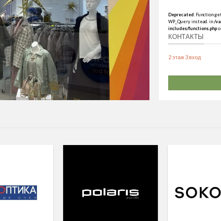
Deprecated
: Function g
WP_Query instead. in
/v
includes/functions.php
o
КОНТАКТЫ
2 этаж 3 вход