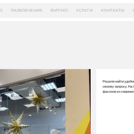
О
РАЗВЛЕЧЕНИЯ
ФИТНЕС
УСЛУГИ
КОНТАКТЫ
Решили найти удобны
своему запросу. На
фасонов из совреме