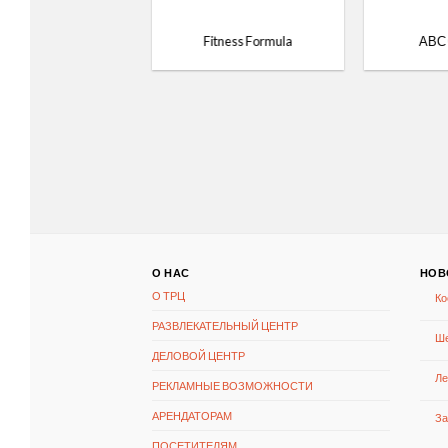
ZARINA
Fitness Formula
АВС
 этаж 4-й вход
О НАС
НОВ
О ТРЦ
Ко
РАЗВЛЕКАТЕЛЬНЫЙ ЦЕНТР
Ше
ДЕЛОВОЙ ЦЕНТР
Ле
РЕКЛАМНЫЕ ВОЗМОЖНОСТИ
АРЕНДАТОРАМ
За
ПОСЕТИТЕЛЯМ