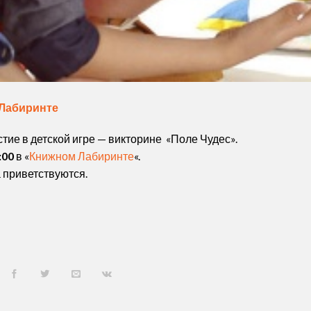
 Лабиринте
ие в детской игре — викторине «Поле Чудес».
:00
в «
Книжном Лабиринте
«.
а приветствуются.