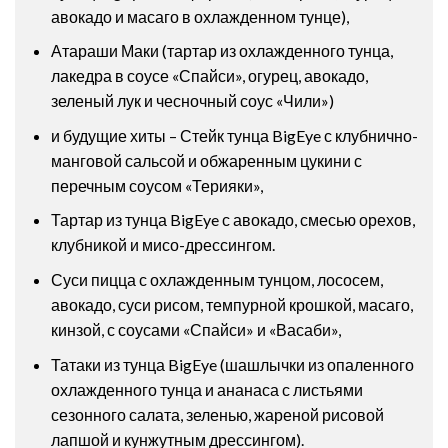
авокадо и масаго в охлажденном тунце),
Атараши Маки (тартар из охлажденного тунца,
лакедра в соусе «Спайси», огурец, авокадо,
зеленый лук и чесночный соус «Чили»)
и будущие хиты – Стейк тунца BigEye с клубнично-
манговой сальсой и обжаренным цукини с
перечным соусом «Терияки»,
Тартар из тунца BigEye с авокадо, смесью орехов,
клубникой и мисо-дрессингом.
Суси пицца с охлажденным тунцом, лососем,
авокадо, суси рисом, темпурной крошкой, масаго,
кинзой, с соусами «Спайси» и «Васаби»,
Татаки из тунца BigEye (шашлычки из опаленного
охлажденного тунца и ананаса с листьями
сезонного салата, зеленью, жареной рисовой
лапшой и кунжутным дрессингом).