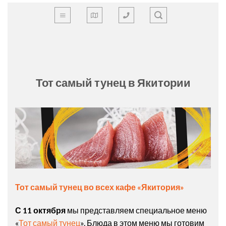
Skip
to
content
Тот самый тунец в Якитории
Тот самый
тунец
во всех кафе «
Якитория
»
С 11 октября
мы представляем специальное меню
«
Тот самый тунец
». Блюда в этом меню мы готовим