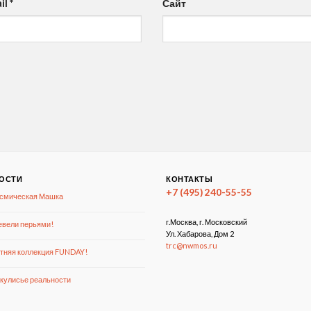
il
*
Сайт
ОСТИ
КОНТАКТЫ
+7 (495) 240-55-55
смическая Машка
г.Москва, г. Московский
вели перьями!
Ул. Хабарова, Дом 2
trc@nwmos.ru
тняя коллекция FUNDAY!
кулисье реальности