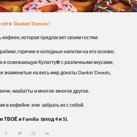
ети Dunkin’ Donuts
!
 кофеен, которая предлагает своим гостям:
абики, горячие и холодные напитки на его основе;
ю и освежающую Кулатту® с различными вкусами;
знаменитые на весь мир донаты Dunkin’ Donuts,
двичи, чиабатты и многое-многое другое.
 в кофейне или забрать их с собой.
ТВОЁ и Familia (вход 4 и 5).