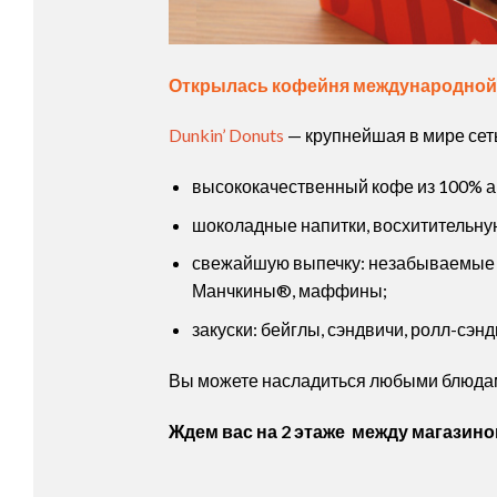
Открылась кофейня международной с
Dunkin’ Donuts
— крупнейшая в мире сеть
высококачественный кофе из 100% ар
шоколадные напитки, восхитительну
свежайшую выпечку: незабываемые и 
Манчкины®, маффины;
закуски: бейглы, сэндвичи, ролл-сэн
Вы можете насладиться любыми блюдами
Ждем вас на 2 этаже между магазином 