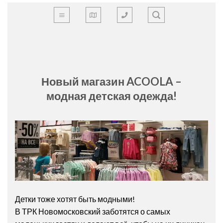
Skip
to
content
Новый магазин ACOOLA –
модная детская одежда!
Детки тоже хотят быть модными!
В ТРК Новомосковский заботятся о самых