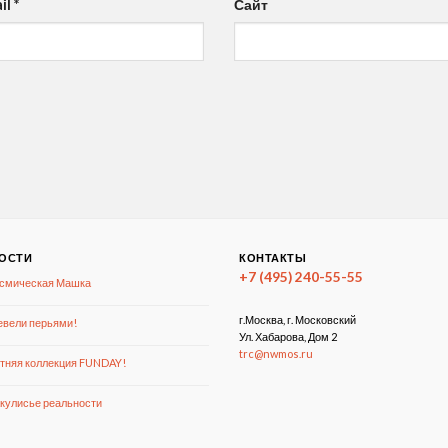
il
*
Сайт
ОСТИ
КОНТАКТЫ
+7 (495) 240-55-55
смическая Машка
г.Москва, г. Московский
вели перьями!
Ул. Хабарова, Дом 2
trc@nwmos.ru
тняя коллекция FUNDAY!
кулисье реальности