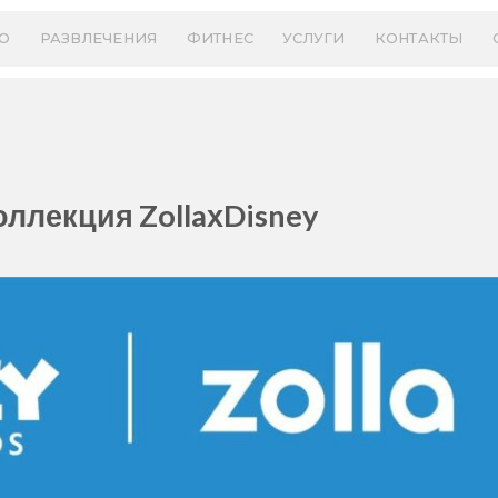
О
РАЗВЛЕЧЕНИЯ
ФИТНЕС
УСЛУГИ
КОНТАКТЫ
оллекция ZollaхDisney