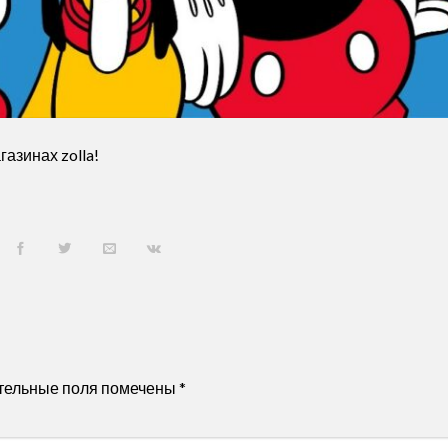
азинах zolla!
тельные поля помечены
*