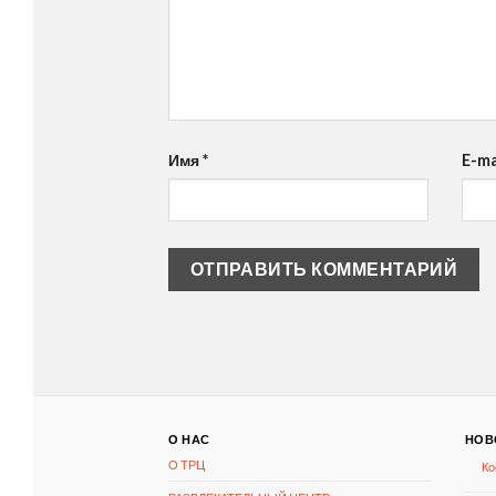
Имя
*
E-ma
О НАС
НОВ
О ТРЦ
Ко