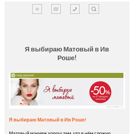
Skip
to
content
Я выбираю Матовый в Ив
Роше!
Я выбираю Матовый в Ив Роше!
Матовый макияж хорош тем, что в нём сложно