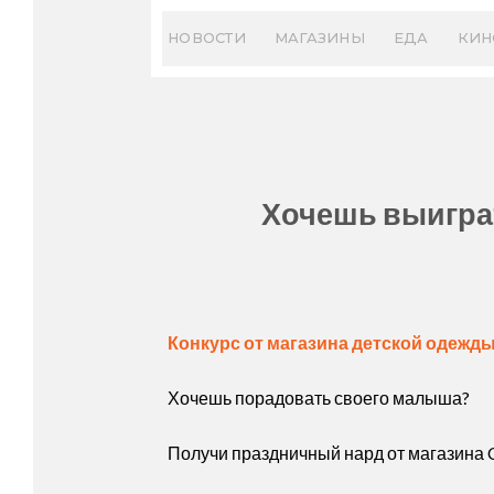
Skip
to
НОВОСТИ
МАГАЗИНЫ
ЕДА
КИН
content
Хочешь выиграт
Конкурс от магазина детской одежды
Хочешь порадовать своего малыша?
Получи праздничный нард от магазина C