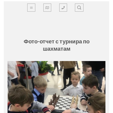
Skip
to
content
Фото-отчет с турнира по
шахматам