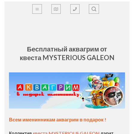
Skip
to
content
Бесплатный аквагрим от
квеста MYSTERIOUS GALEON
Всем именинникам аквагрим в подарок !
Коллектив
квеста MYSTERIOUS GALEON
дарит