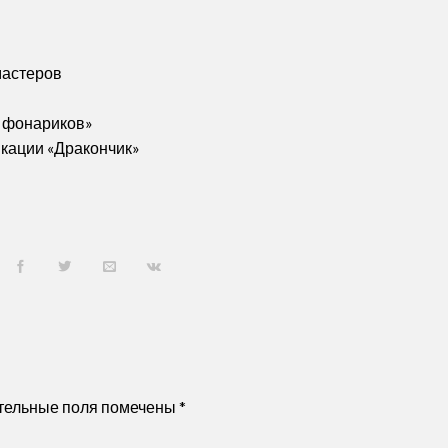
мастеров
х фонариков»
икации «Дракончик»
тельные поля помечены
*