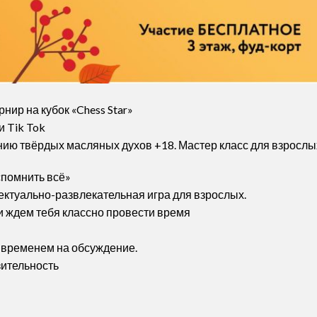
нир на кубок «Chess Star»
и Tik Tok
анию твёрдых масляных духов +18. Мастер класс для взрослы
спомнить всё»
ектуально-развлекательная игра для взрослых.
и ждем тебя классно провести время
м временем на обсуждение.
зительность