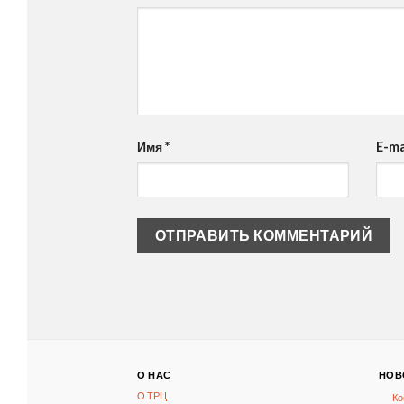
Имя
*
E-ma
О НАС
НОВ
О ТРЦ
Ко