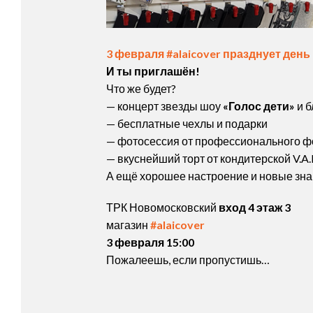
3 февраля #alaicover празднует день
И ты приглашён!
Что же будет?
— концерт звезды шоу
«Голос дети»
и б
— бесплатные чехлы и подарки
— фотосессия от профессионального 
— вкуснейший торт от кондитерской V.A.
А ещё хорошее настроение и новые зна
ТРК Новомосковский
вход 4 этаж 3
магазин
#alaicover
3 февраля 15:00
Пожалеешь, если пропустишь…