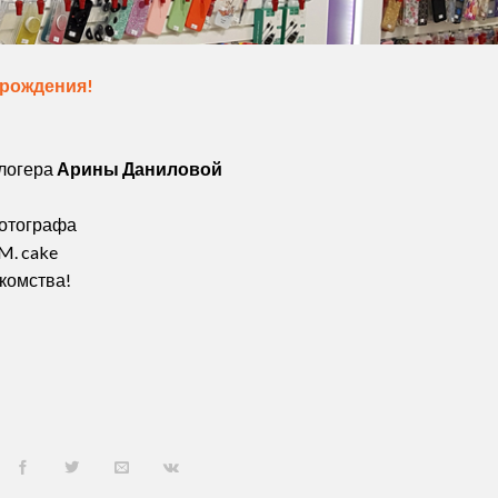
 рождения!
логера
Арины Даниловой
фотографа
M. cake
комства!