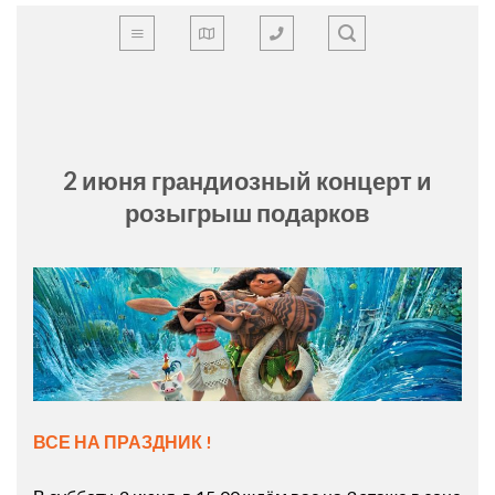
Skip
to
content
2 июня грандиозный концерт и
розыгрыш подарков
ВСЕ НА ПРАЗДНИК !