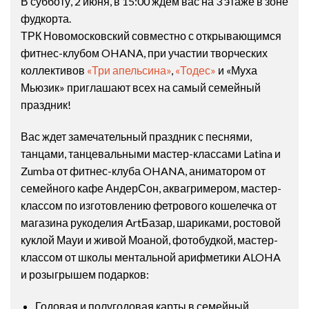
В субботу, 2 июня, в 15:00 ждём вас на 3 этаже в зоне
фудкорта.
ТРК Новомосковский
совместно с открывающимся
фитнес-клубом OHANA, при участии творческих
коллективов
«Три апельсина»
,
«Тодес»
и «Муха
Мьюзик» приглашают всех на самый семейный
праздник!
Вас ждет замечательный праздник с песнями,
танцами, танцевальными мастер-классами Latina и
Zumba от фитнес-клуба OHANA, аниматором от
семейного кафе АндерСон, аквагримером, мастер-
классом по изготовлению фетрового кошелечка от
магазина рукоделия ArtБазар, шариками, ростовой
куклой Мауи и живой Моаной, фотобудкой, мастер-
классом от школы ментальной арифметики ALOHA
и розыгрышем подарков:
Годовая и полугодовая карты в семейный