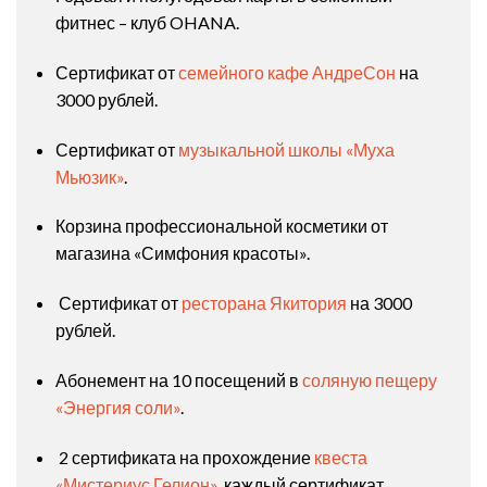
фитнес – клуб OHANA.
Сертификат от
семейного кафе АндреСон
на
3000 рублей.
Сертификат от
музыкальной школы «Муха
Мьюзик»
.
Корзина профессиональной косметики от
магазина «Симфония красоты».
Сертификат от
ресторана Якитория
на 3000
рублей.
Абонемент на 10 посещений в
соляную пещеру
«Энергия соли»
.
2 сертификата на прохождение
квеста
«Мистериус Гелион»
, каждый сертификат