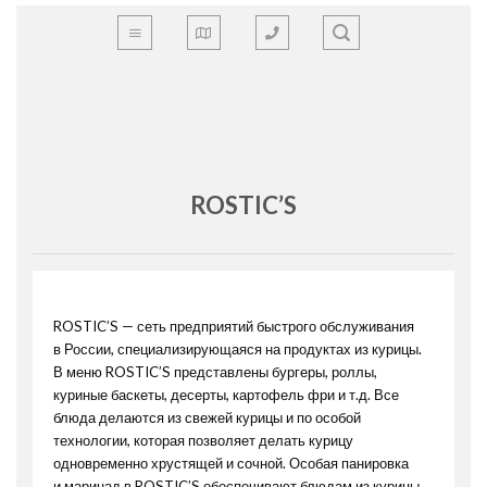
Skip
to
content
ROSTIC’S
ROSTIC’S — сеть предприятий быстрого обслуживания
в России, специализирующаяся на продуктах из курицы.
В меню ROSTIC’S представлены бургеры, роллы,
куриные баскеты, десерты, картофель фри и т.д. Все
блюда делаются из свежей курицы и по особой
технологии, которая позволяет делать курицу
одновременно хрустящей и сочной. Особая панировка
и маринад в ROSTIC’S обеспечивают блюдам из курицы